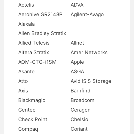
Actelis
ADVA
Aerohive SR2148P
Agilent-Avago
Alaxala
Allen Bradley Stratix
Allied Telesis
Allnet
Altera Stratix
Amer Networks
AOM-CTG-i1SM
Apple
Asante
ASGA
Atto
Avid ISIS Storage
Axis
Barnfind
Blackmagic
Broadcom
Centec
Ceragon
Check Point
Chelsio
Compaq
Coriant