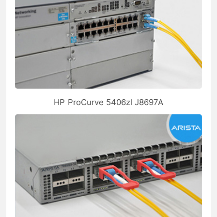
HP ProCurve 5406zl J8697A