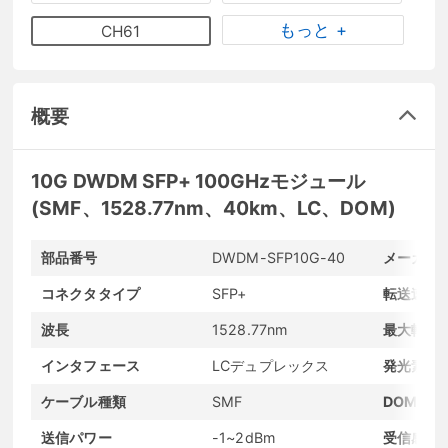
もっと +
CH61
概要
10G DWDM SFP+ 100GHzモジュール
(SMF、1528.77nm、40km、LC、DOM)
部品番号
DWDM-SFP10G-40
メーカー
コネクタタイプ
SFP+
転送速度
波長
1528.77nm
最大転送
インタフェース
LCデュプレックス
発光素子
ケーブル種類
SMF
DOMサポ
送信パワー
-1~2dBm
受信感度