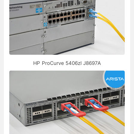
HP ProCurve 5406zl J8697A