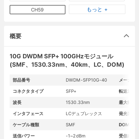
もっと +
CH59
概要
10G DWDM SFP+ 100GHzモジュール
(SMF、1530.33nm、40km、LC、DOM)
部品番号
DWDM-SFP10G-40
メーカー
コネクタタイプ
SFP+
転送速度
波長
1530.33nm
最大転送
インタフェース
LCデュプレックス
発光素子
ケーブル種類
SMF
DOMサポ
送信パワー
-1~2dBm
受信感度