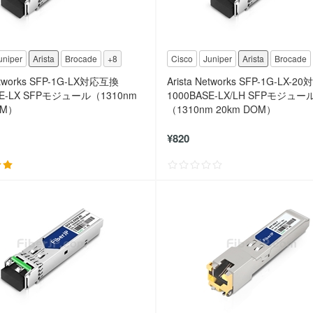
uniper
Arista
Brocade
+8
Cisco
Juniper
Arista
Brocade
Networks SFP-1G-LX対応互換
Arista Networks SFP-1G-LX-
SE-LX SFPモジュール（1310nm
1000BASE-LX/LH SFPモジュー
OM）
（1310nm 20km DOM）
¥820