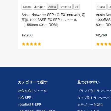
Cisco
Juniper
Arista
Brocade
+4
Cisco
J
Arista Networks SFP-1G-EX1550-40対応
Arista 
互換 1000BASE-EX SFPモジュール
1000BA
（1550nm 40km DOM）
80km D
¥2,760
¥2,760
カテゴリーで探す
見つけやすい
25G-50Gモジュール
ブランド別トランシー
10G SFP+
タイプ別トランシーバ
1000BASE SFP
カテゴリー別製品