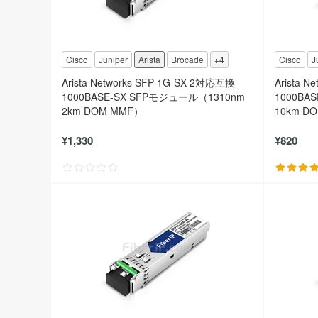
Cisco
Juniper
Arista
Brocade
+4
Cisco
J
Arista Networks SFP-1G-SX-2対応互換
Arista 
1000BASE-SX SFPモジュール（1310nm
1000BA
2km DOM MMF）
10km D
¥1,330
¥820