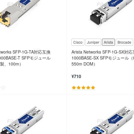
Cisco
Juniper
Arista
Brocade
Networks SFP-1G-TA対応互換
Arista Networks SFP-1G-SX対
/1000BASE-T SFPモジュール
1000BASE-SX SFPモジュール（
銅製、100m）
550m DOM）
¥710