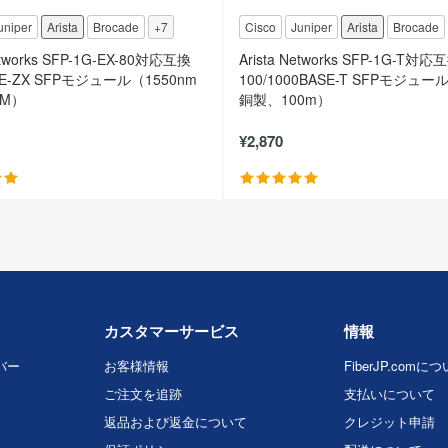
uniper
Arista
Brocade
+7
Cisco
Juniper
Arista
Brocade
Networks SFP-1G-EX-80対応互換
Arista Networks SFP-1G-T対応
SE-ZX SFPモジュール（1550nm
100/1000BASE-T SFPモジュー
OM）
銅製、100m）
¥2,870
カスタマーサービス
情報
バー
お客様情報
FiberJP.comに
ご注文を追跡
支払いについて
返品および返金について
クレジット申請