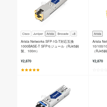
Cisco
Juniper
Arista
Brocade
+8
Arista
Arista Networks SFP-1G-T対応互換
Arista 
1000BASE-T SFPモジュール（RJ45銅
10/100
製、100m）
（RJ45
¥2,870
¥2,870