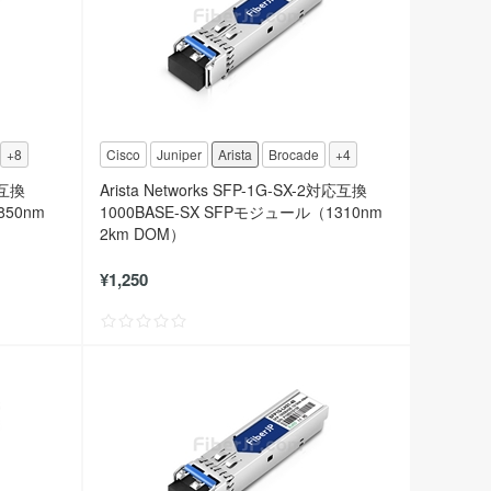
+8
Cisco
Juniper
Arista
Brocade
+4
応互換
Arista Networks SFP-1G-SX-2対応互換
850nm
1000BASE-SX SFPモジュール（1310nm
2km DOM）
¥1,250