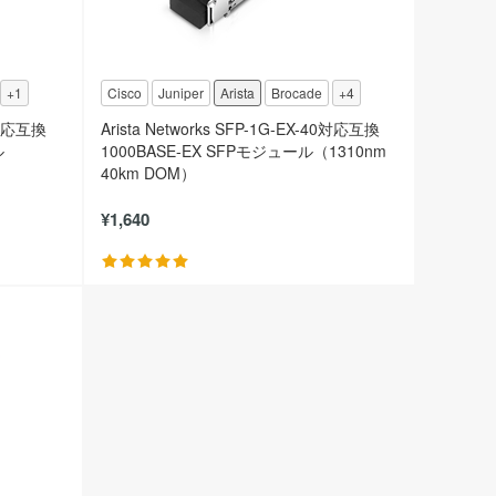
+1
Cisco
Juniper
Arista
Brocade
+4
20対応互換
Arista Networks SFP-1G-EX-40対応互換
ル
1000BASE-EX SFPモジュール（1310nm
40km DOM）
¥1,640