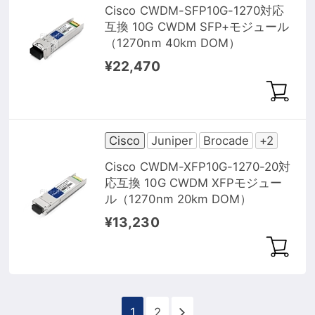
Cisco CWDM-SFP10G-1270対応
互換 10G CWDM SFP+モジュール
（1270nm 40km DOM）
¥22,470
Cisco
Juniper
Brocade
+2
Cisco CWDM-XFP10G-1270-20対
応互換 10G CWDM XFPモジュー
ル（1270nm 20km DOM）
¥13,230
1
2