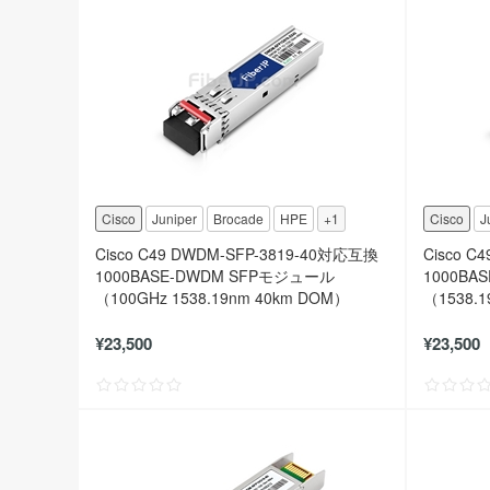
Cisco
Juniper
Brocade
HPE
+1
Cisco
J
Cisco C49 DWDM-SFP-3819-40対応互換
Cisco C
1000BASE-DWDM SFPモジュール
1000BA
（100GHz 1538.19nm 40km DOM）
（1538.
¥23,500
¥23,500