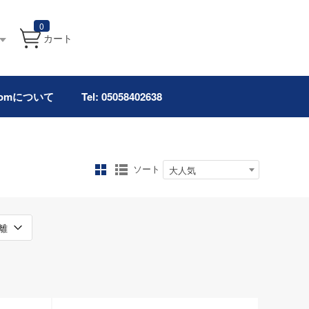
0
カート
.comについて
Tel: 05058402638
ソート
大人気
離