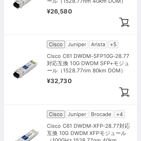
ール（1528.77nm 40km DOM）
¥26,580
Cisco
Juniper
Arista
+5
Cisco C61 DWDM-SFP10G-28.77
対応互換 10G DWDM SFP+モジュ
ール（1528.77nm 80km DOM）
¥32,730
Cisco
Juniper
Brocade
+4
Cisco C61 DWDM-XFP-28.77対応
互換 10G DWDM XFPモジュール
（100GHz 1528.77nm 40km