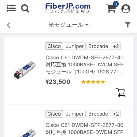
0
光モジュール
Cisco
Juniper
Brocade
+2
Cisco C61 DWDM-SFP-2877-40
対応互換 1000BASE-DWDM SFP
モジュール（100GHz 1528.77nm
40km DOM）
¥23,500
Cisco
Juniper
Brocade
+2
Cisco C61 DWDM-SFP-2877-80
対応互換 1000BASE-DWDM SFP