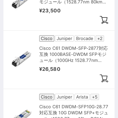
モジュール（1528.77nm 80km
DOM）
¥23,500
Cisco
Juniper
Brocade
+2
Cisco C61 DWDM-SFP-2877対応
互換 1000BASE-DWDM SFPモジ
ュール（100GHz 1528.77nm
100km DOM）
¥26,580
Cisco
Juniper
Arista
+5
Cisco C61 DWDM-SFP10G-28.77
対応互換 10G DWDM SFP+モジュ