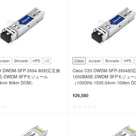
uniper
Brocade
HPE
+1
Cisco
Juniper
Brocade
HPE
53 DWDM-SFP-3504-80対応互換
Cisco C53 DWDM-SFP-3504
SE-DWDM SFPモジュール
1000BASE-DWDM SFPモジュ
04nm 80km DOM）
（100GHz 1535.04nm 100km 
¥26,580