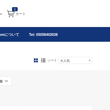
0
カート
.comについて
Tel: 05058402638
ソート
大人気
離