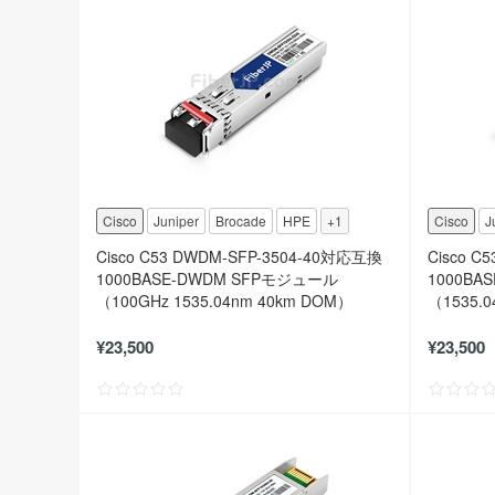
Cisco
Juniper
Brocade
HPE
+1
Cisco
J
Cisco C53 DWDM-SFP-3504-40対応互換
Cisco C
1000BASE-DWDM SFPモジュール
1000BA
（100GHz 1535.04nm 40km DOM）
（1535.
¥23,500
¥23,500