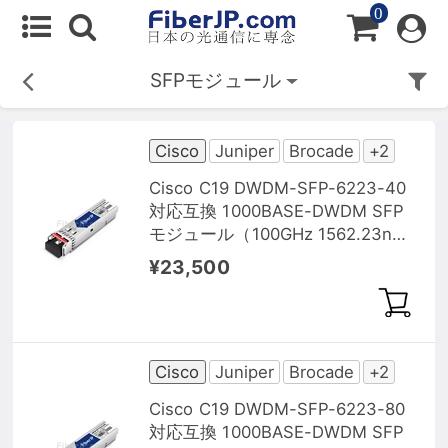
0
SFPモジュール
Cisco
Juniper
Brocade
+2
Cisco C19 DWDM-SFP-6223-40
対応互換 1000BASE-DWDM SFP
モジュール（100GHz 1562.23nm
40km DOM）
¥23,500
Cisco
Juniper
Brocade
+2
Cisco C19 DWDM-SFP-6223-80
対応互換 1000BASE-DWDM SFP