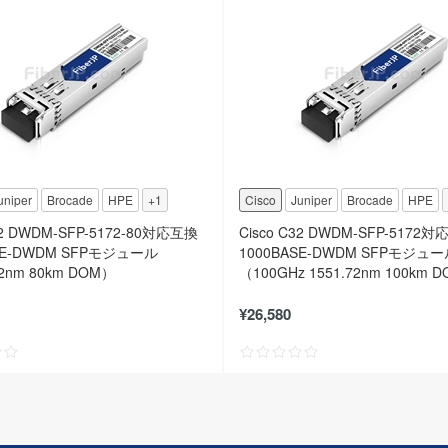
uniper
Brocade
HPE
+1
Cisco
Juniper
Brocade
HPE
32 DWDM-SFP-5172-80対応互換
Cisco C32 DWDM-SFP-5172
SE-DWDM SFPモジュール
1000BASE-DWDM SFPモジュ
72nm 80km DOM）
（100GHz 1551.72nm 100km 
¥26,580