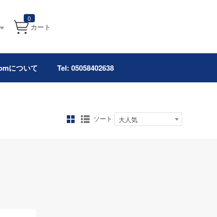
0
カート
.comについて
Tel: 05058402638
ソート
大人気