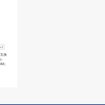
+1
対応互換
ール
DOM）