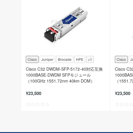
Cisco
Juniper
Brocade
HPE
+1
Cisco
J
Cisco C32 DWDM-SFP-5172-40対応互換
Cisco C
1000BASE-DWDM SFPモジュール
1000BA
（100GHz 1551.72nm 40km DOM）
（1551.
¥23,500
¥23,500