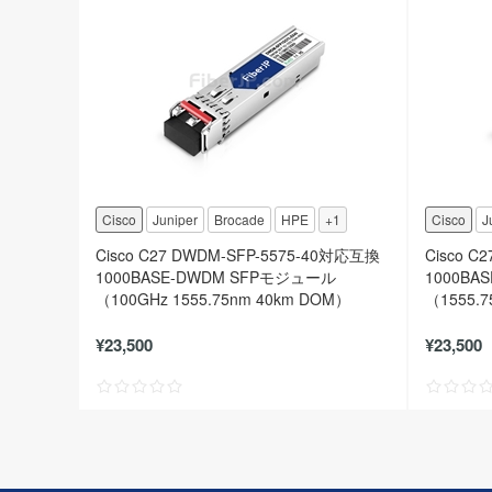
Cisco
Juniper
Brocade
HPE
+1
Cisco
J
Cisco C27 DWDM-SFP-5575-40対応互換
Cisco C
1000BASE-DWDM SFPモジュール
1000BA
（100GHz 1555.75nm 40km DOM）
（1555.
¥23,500
¥23,500