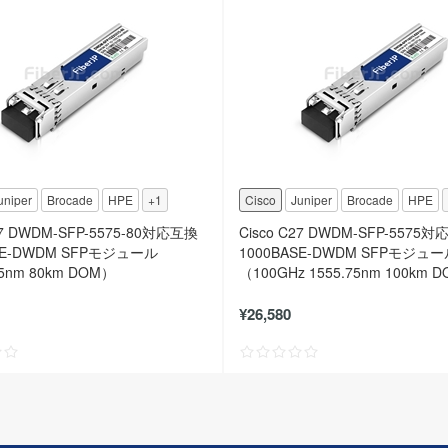
uniper
Brocade
HPE
+1
Cisco
Juniper
Brocade
HPE
27 DWDM-SFP-5575-80対応互換
Cisco C27 DWDM-SFP-5575
SE-DWDM SFPモジュール
1000BASE-DWDM SFPモジュ
75nm 80km DOM）
（100GHz 1555.75nm 100km 
¥26,580