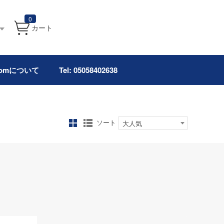
0
カート
.comについて
Tel: 05058402638
ソート
大人気