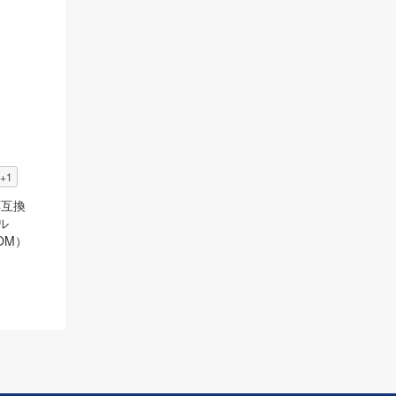
+1
対応互換
ール
DOM）