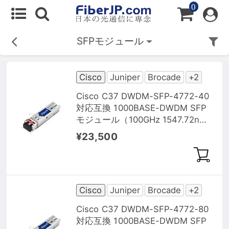
0
SFPモジュール
Cisco
Juniper
Brocade
+2
Cisco C37 DWDM-SFP-4772-40
対応互換 1000BASE-DWDM SFP
モジュール（100GHz 1547.72nm
40km DOM）
¥23,500
Cisco
Juniper
Brocade
+2
Cisco C37 DWDM-SFP-4772-80
対応互換 1000BASE-DWDM SFP