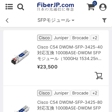
0
SFPモジュール
Cisco
Juniper
Brocade
+2
Cisco C54 DWDM-SFP-3425-40
対応互換 1000BASE-DWDM SFP
モジュール（100GHz 1534.25nm
40km DOM）
¥23,500
Cisco
Juniper
Brocade
+2
Cisco C54 DWDM-SFP-3425-80
対応互換 1000BASE-DWDM SFP