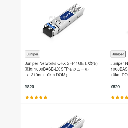
Juniper
Juniper
Juniper Networks QFX-SFP-1GE-LX対応
Juniper
互換 1000BASE-LX SFPモジュール
1000BA
（1310nm 10km DOM）
10km D
¥820
¥820