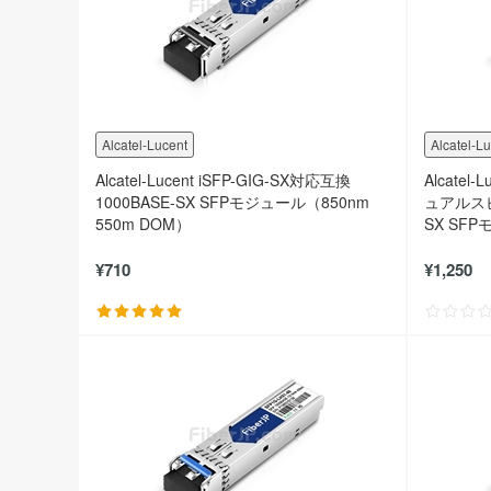
Alcatel-Lucent
Alcatel-L
Alcatel-Lucent iSFP-GIG-SX対応互換
Alcatel
1000BASE-SX SFPモジュール（850nm
ュアルスピー
550m DOM）
SX SFP
¥710
¥1,250