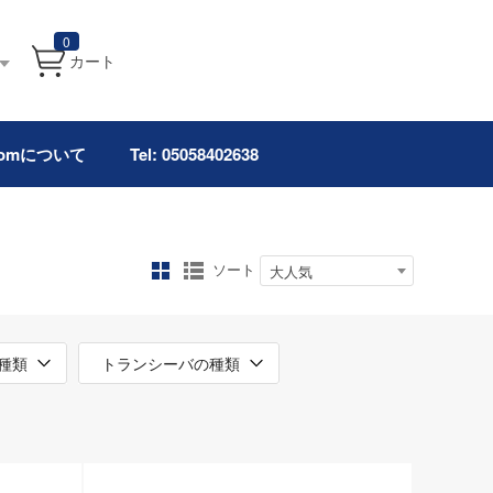
0
カート
.comについて
Tel: 05058402638
ソート
大人気
種類
トランシーバの種類