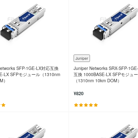
Juniper
 Networks SFP-1GE-LX対応互換
Juniper Networks SRX-SFP-1G
SE-LX SFPモジュール（1310nm
互換 1000BASE-LX SFPモジュ
OM）
（1310nm 10km DOM）
¥820