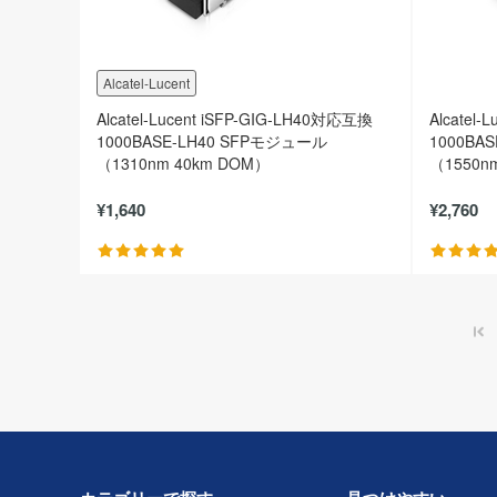
Alcatel-Lucent
Alcatel-Lucent iSFP-GIG-LH40対応互換
Alcatel
1000BASE-LH40 SFPモジュール
1000BA
（1310nm 40km DOM）
（1550n
¥1,640
¥2,760