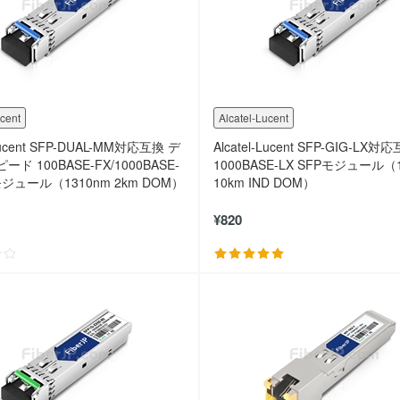
ucent
Alcatel-Lucent
-Lucent SFP-DUAL-MM対応互換 デ
Alcatel-Lucent SFP-GIG-LX対
ド 100BASE-FX/1000BASE-
1000BASE-LX SFPモジュール（
モジュール（1310nm 2km DOM）
10km IND DOM）
¥820