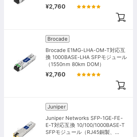
¥2,760
Brocade
Brocade E1MG-LHA-OM-T対応互
換 1000BASE-LHA SFPモジュール
（1550nm 80km DOM）
¥2,760
Juniper
Juniper Networks SFP-1GE-FE-
E-T対応互換 10/100/1000BASE-T
SFPモジュール（RJ45銅製、